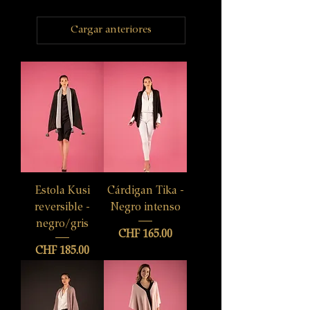
Cargar anteriores
Estola Kusi
Cárdigan Tika -
reversible -
Negro intenso
negro/gris
Precio
CHF 165.00
Precio
CHF 185.00