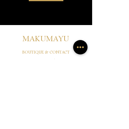
MAKUMAYU
BOUTIQUE & CONTACT
LAINE D'ALPAGA PÉRUVIENNE
CONDITIONS GÉNÉRALES DE COMMERCE
PROTECTION DES DONNÉES
MENTIONS
LEGALES
INSTAGRAM
FACEBOOK
©
2011-2023
par MAKUMAYU GmbH Suisse