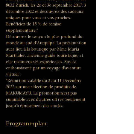
8032 Zurich, les 2e et 3e septembre 2017. 3 
décembre 2022 et découvrez des cadeaux 
uniques pour vous et vos proches. 
Bénéficiez de 15 % de remise 
supplémentaire.* 
Découvrez le canyon le plus profond du 
monde au sud d'Arequipa. La présentation 
aura lieu à la boutique par Mme Maria 
Marthaler, ancienne guide touristique, et 
elle racontera ses expériences. Soyez 
enthousiasmé par un voyage d'aventure 
virtuel !
*Réduction valable du 2 au 11 Décembre 
2022 sur une sélection de produits de 
MAKUMAYU. La promotion n'est pas 
cumulable avec d'autres offres. Seulement 
jusqu'à épuisement des stocks.
Programmplan