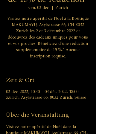
ven. 02 déc.
  |  
Zurich
Visitez notre apéritif de Noël à la Boutique
MAKUMAYU, Asylstrasse 66, CH-8032
Zurich les 2 et 3 décembre 2022 et
découvrez des cadeaux uniques pour vous
et vos proches. Bénéficiez d’une réduction
supplémentaire de 15 %.* Aucune
inscription requise.
Zeit & Ort
02 déc. 2022, 10:30 – 03 déc. 2022, 18:00
Zurich, Asylstrasse 66, 8032 Zurich, Suisse
Über die Veranstaltung
Visitez notre apéritif de Noël dans la 
boutique MAKUMAYU, Asylstrasse 66, CH-