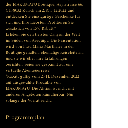
der MAKUMAYU Boutique, Asylstrasse 66, 
CH-8032 Zürich am 2. & 3.12.2022 und 
entdecken Sie einzigartige Geschenke für 
sich und Ihre Liebsten. Profitieren Sie 
zusätzlich von 15% Rabatt.* 
Erleben Sie den tiefsten Canyon der Welt 
im Süden von Arequipa. Die Präsentation 
wird von Frau Maria Marthaler in der 
Boutique gehalten, ehemalige Reiseleiterin, 
und sie wir über ihre Erfahrungen 
berichten. Seien sie gespannt auf eine 
virtuelle Abenteuerreise!
*Rabatt gültig vom 2.-11. Dezember 2022 
auf ausgewählte Produkte von 
MAKUMAYU. Die Aktion ist nicht mit 
anderen Angeboten kumulierbar. Nur 
solange der Vorrat reicht.
Programmplan