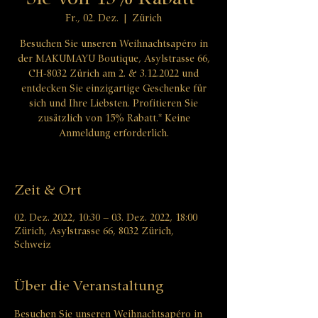
Fr., 02. Dez.
  |  
Zürich
Besuchen Sie unseren Weihnachtsapéro in
der MAKUMAYU Boutique, Asylstrasse 66,
CH-8032 Zürich am 2. & 3.12.2022 und
entdecken Sie einzigartige Geschenke für
sich und Ihre Liebsten. Profitieren Sie
zusätzlich von 15% Rabatt.* Keine
Anmeldung erforderlich.
Zeit & Ort
02. Dez. 2022, 10:30 – 03. Dez. 2022, 18:00
Zürich, Asylstrasse 66, 8032 Zürich,
Schweiz
Über die Veranstaltung
Besuchen Sie unseren Weihnachtsapéro in 