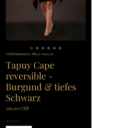
Artikelnummer: MK20-17112207
Tapuy Cape
reversible -
Burgund & tiefes
Schwarz
Preis
295,00 CHF
Anzahl
*