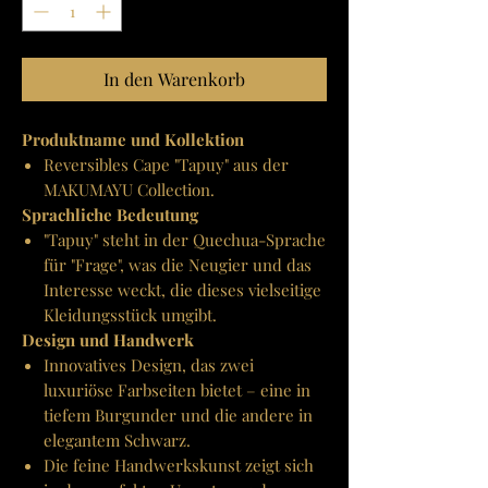
In den Warenkorb
Produktname und Kollektion
Reversibles Cape "Tapuy" aus der
MAKUMAYU Collection.
Sprachliche Bedeutung
"Tapuy" steht in der Quechua-Sprache
für "Frage", was die Neugier und das
Interesse weckt, die dieses vielseitige
Kleidungsstück umgibt.
Design und Handwerk
Innovatives Design, das zwei
luxuriöse Farbseiten bietet – eine in
tiefem Burgunder und die andere in
elegantem Schwarz.
Die feine Handwerkskunst zeigt sich