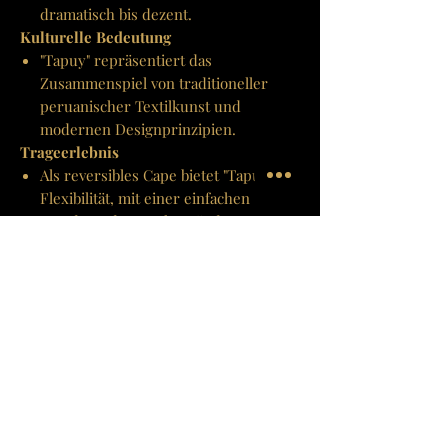
dramatisch bis dezent.
Kulturelle Bedeutung
"Tapuy" repräsentiert das
Zusammenspiel von traditioneller
peruanischer Textilkunst und
modernen Designprinzipien.
Trageerlebnis
Als reversibles Cape bietet "Tapuy" die
Flexibilität, mit einer einfachen
Wendung den Look zu ändern.
Es ist ein Statement-Piece, das sowohl
für formelle Anlässe als auch für den
Alltag geeignet ist und somit zur
Frage der täglichen Garderobenwahl
beiträgt.
Farbe(n)
Burgund & tiefes Schwarz