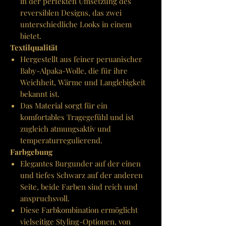
in der perfekten Umsetzung des
reversiblen Designs, das zwei
unterschiedliche Looks in einem
bietet.
Textilqualität
Hergestellt aus feiner peruanischer
Baby-Alpaka-Wolle, die für ihre
Weichheit, Wärme und Langlebigkeit
bekannt ist.
Das Material sorgt für ein
komfortables Tragegefühl und ist
zugleich atmungsaktiv und
temperaturregulierend.
Farbgebung
Elegantes Burgunder auf der einen
und tiefes Schwarz auf der anderen
Seite, beide Farben sind reich und
anspruchsvoll.
Diese Farbkombination ermöglicht
vielseitige Styling-Optionen, von