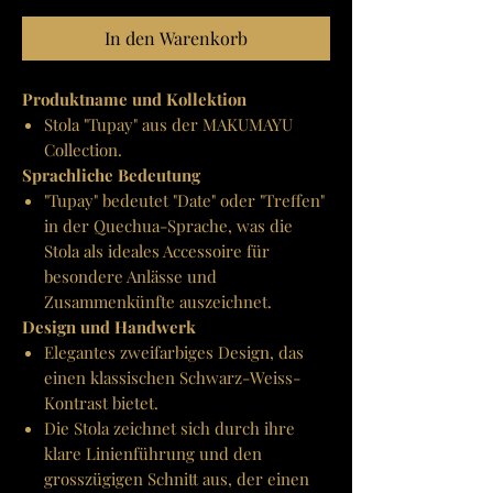
In den Warenkorb
Produktname und Kollektion
Stola "Tupay" aus der MAKUMAYU
Collection.
Sprachliche Bedeutung
"Tupay" bedeutet "Date" oder "Treffen"
in der Quechua-Sprache, was die
Stola als ideales Accessoire für
besondere Anlässe und
Zusammenkünfte auszeichnet.
Design und Handwerk
Elegantes zweifarbiges Design, das
einen klassischen Schwarz-Weiss-
Kontrast bietet.
Die Stola zeichnet sich durch ihre
klare Linienführung und den
grosszügigen Schnitt aus, der einen