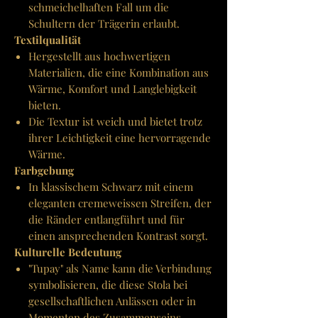
schmeichelhaften Fall um die
Schultern der Trägerin erlaubt.
Textilqualität
Hergestellt aus hochwertigen
Materialien, die eine Kombination aus
Wärme, Komfort und Langlebigkeit
bieten.
Die Textur ist weich und bietet trotz
ihrer Leichtigkeit eine hervorragende
Wärme.
Farbgebung
In klassischem Schwarz mit einem
eleganten cremeweissen Streifen, der
die Ränder entlangführt und für
einen ansprechenden Kontrast sorgt.
Kulturelle Bedeutung
"Tupay" als Name kann die Verbindung
symbolisieren, die diese Stola bei
gesellschaftlichen Anlässen oder in
Momenten des Zusammenseins