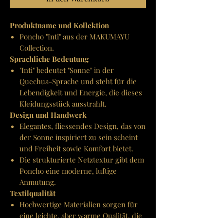
Produktname und Kollektion
Poncho "Inti" aus der MAKUMAYU
Collection.
Sprachliche Bedeutung
"Inti" bedeutet "Sonne" in der
Quechua-Sprache und steht für die
Lebendigkeit und Energie, die dieses
Kleidungsstück ausstrahlt.
Design und Handwerk
Elegantes, fliessendes Design, das von
der Sonne inspiriert zu sein scheint
und Freiheit sowie Komfort bietet.
Die strukturierte Netztextur gibt dem
Poncho eine moderne, luftige
Anmutung.
Textilqualität
Hochwertige Materialien sorgen für
eine leichte, aber warme Qualität, die