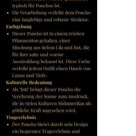
typisch für Ponchos ist.
Die Verarbeitung verleiht dem Poncho
eine langlebige und robuste Struktur.
Farbgebung
Dieser Poncho ist in einem reichen
Pflaumenton gehalten, einer
Mischung aus tiefem Lila und Rot, die
für ihre satte und warme
Ausstrahlung bekannt ist. Diese Farbe
verleiht jedem Outfit einen Hauch von
Luxus und Tiefe.
Kulturelle Bedeutung
Als "Inti" bringt dieser Poncho die
Verehrung der Sonne zum Ausdruck,
die in vielen Kulturen Südamerikas als
göttliche Kraft angesehen wird.
Trageerlebnis
Der Poncho bietet durch sein Design
ein bequemes Trageerlebnis und