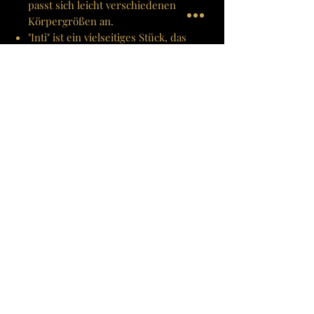
passt sich leicht verschiedenen
Körpergrößen an.
"Inti" ist ein vielseitiges Stück, das
sowohl für kühlere Abende als auch
als stilvolle Ergänzung zu einem
Tagesoutfit getragen werden kann.
Farbe(n)
Pflaume
Material
100% Baby-Alpakawolle aus den
Pflegehinweise
peruanischen Anden. Konfektioniert in Peru.
Handwäsche
Grösse
Nicht bleichen
Nicht im Tumbler trocknen
One Size
Nicht heiss bügeln (110°C). Vorsicht
beim Bügeln mit Dampf
Professionelle Textilreinigung