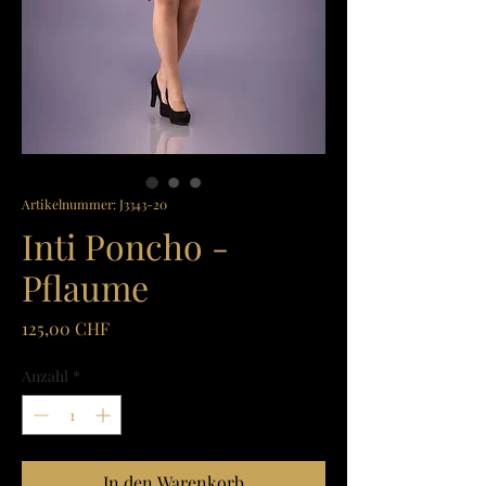
Artikelnummer: J3343-20
Inti Poncho -
Pflaume
Preis
125,00 CHF
Anzahl
*
In den Warenkorb