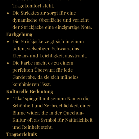
Tragekomfort steht.
Die Stricktextur sorgt für eine
dynamische Oberfläche und verleiht
der Strickjacke eine einzigartige Note.
Farbgebung
Die Strickjacke zeigt sich in einem
tiefen, vielseitigen Schwarz, das
Eleganz und Leichtigkeit ausstrahlt.
Die Farbe macht es zu einem
perfekten Überwurf für jede
Garderobe, da sie sich mühelos
kombinieren lässt.
Kulturelle Bedeutung
"Tika" spiegelt mit seinem Namen die
Schönheit und Zerbrechlichkeit einer
Blume wider, die in der Quechua-
Kultur oft als Symbol für Natürlichkeit
und Reinheit steht.
Trageerlebnis