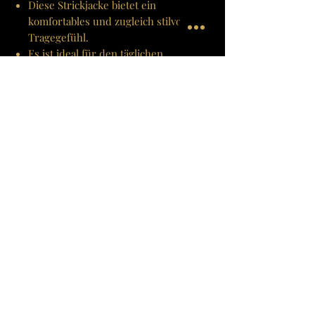
Diese Strickjacke bietet ein
komfortables und zugleich stilvolles
Tragegefühl.
Es ist ideal für den täglichen
Gebrauch sowie für besondere
Anlässe, bei denen ein Hauch von
Eleganz gewünscht ist.
Farbe(n)
Tiefes Schwarz
Material
100% Baby-Alpakawolle aus den
Pflegehinweise
peruanischen Anden.
Handwäsche
Grösse
Nicht bleichen
Nicht im Tumbler trocknen
One Size
Nicht heiss bügeln (110°C).
Vorsicht beim Bügeln mit Dampf