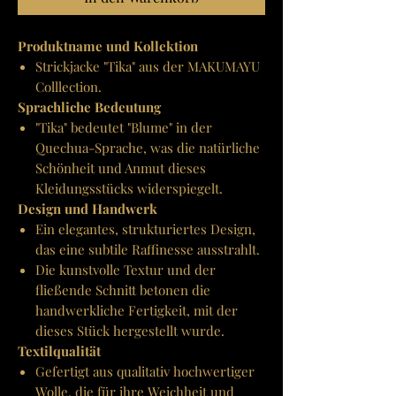
Produktname und Kollektion
Strickjacke "Tika" aus der MAKUMAYU
Colllection.
Sprachliche Bedeutung
"Tika" bedeutet "Blume" in der
Quechua-Sprache, was die natürliche
Schönheit und Anmut dieses
Kleidungsstücks widerspiegelt.
Design und Handwerk
Ein elegantes, strukturiertes Design,
das eine subtile Raffinesse ausstrahlt.
Die kunstvolle Textur und der
fließende Schnitt betonen die
handwerkliche Fertigkeit, mit der
dieses Stück hergestellt wurde.
Textilqualität
Gefertigt aus qualitativ hochwertiger
Wolle, die für ihre Weichheit und